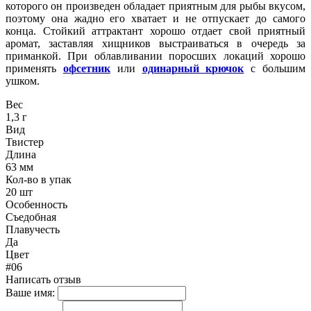
которого он произведен обладает приятным для рыбы вкусом,
поэтому она жадно его хватает и не отпускает до самого
конца. Стойкий аттрактант хорошо отдает свой приятный
аромат, заставляя хищников выстраиваться в очередь за
приманкой. При облавливании поросших локаций хорошо
применять
офсетник
или
одинарный крючок
с большим
ушком.
Вес
1,3 г
Вид
Твистер
Длина
63 мм
Кол-во в упак
20 шт
Особенность
Съедобная
Плавучесть
Да
Цвет
#06
Написать отзыв
Ваше имя: