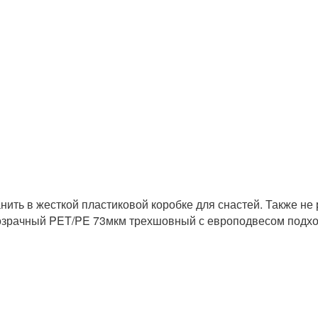
нить в жесткой пластиковой коробке для снастей. Также не 
розрачный PET/PE 73мкм трехшовный с европодвесом
п
одхо